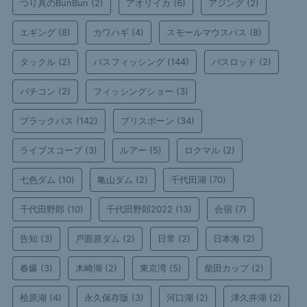
つり具のBunBun
(2)
アオリイカ
(6)
アジング
(2)
エギング
(8)
カワハギ
(4)
スモールマウスバス
(8)
タックル
(2)
バスフィッシング
(144)
バスロッド
(2)
バチコン
(2)
フィッシングショー
(3)
ブラックバス
(142)
プリスポーン
(34)
ライブスコープ
(3)
ルアー
(5)
ロクマル
(2)
七色ダム
(10)
亀山ダム
(2)
千代田湖
(70)
千代田野郎
(10)
千代田野郎2022
(13)
合宿
(7)
告知
(3)
戸面原ダム
(2)
日常
(2)
日本海
(2)
春爆
(3)
木崎湖
(2)
東京湾
(5)
柴田カップ
(2)
桧原湖
(4)
永久保存版
(3)
河口湖
(2)
津久井湖
(2)