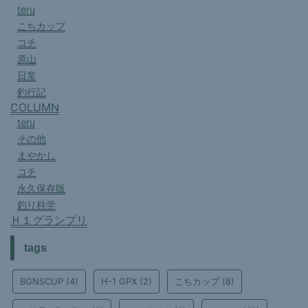
teru
こちカップ
コチ
原山
日常
釣行記
COLUMN
teru
その他
まやかし
コチ
永久保存版
釣り科学
Ｈ１グランプリ
tags
BGNSCUP
(4)
H-1 GPX
(2)
こちカップ
(8)