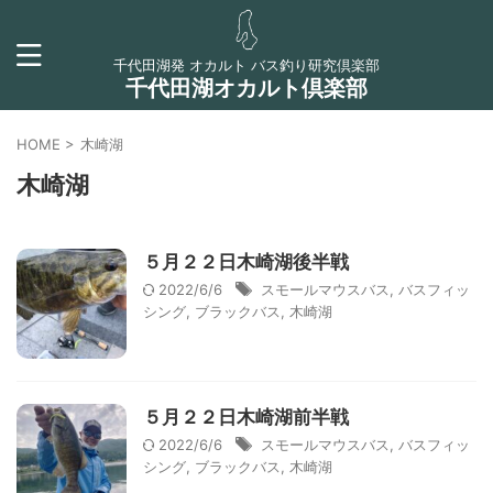
千代田湖発 オカルト バス釣り研究倶楽部
千代田湖オカルト倶楽部
HOME
>
木崎湖
木崎湖
５月２２日木崎湖後半戦
2022/6/6
スモールマウスバス
,
バスフィッ
シング
,
ブラックバス
,
木崎湖
５月２２日木崎湖前半戦
2022/6/6
スモールマウスバス
,
バスフィッ
シング
,
ブラックバス
,
木崎湖