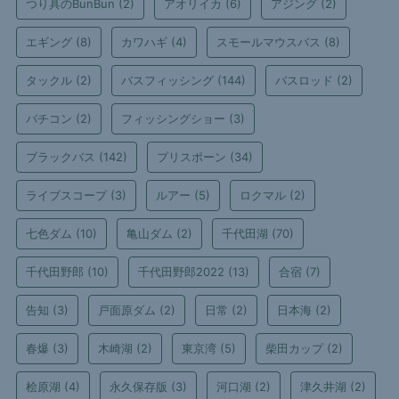
つり具のBunBun
(2)
アオリイカ
(6)
アジング
(2)
エギング
(8)
カワハギ
(4)
スモールマウスバス
(8)
タックル
(2)
バスフィッシング
(144)
バスロッド
(2)
バチコン
(2)
フィッシングショー
(3)
ブラックバス
(142)
プリスポーン
(34)
ライブスコープ
(3)
ルアー
(5)
ロクマル
(2)
七色ダム
(10)
亀山ダム
(2)
千代田湖
(70)
千代田野郎
(10)
千代田野郎2022
(13)
合宿
(7)
告知
(3)
戸面原ダム
(2)
日常
(2)
日本海
(2)
春爆
(3)
木崎湖
(2)
東京湾
(5)
柴田カップ
(2)
桧原湖
(4)
永久保存版
(3)
河口湖
(2)
津久井湖
(2)