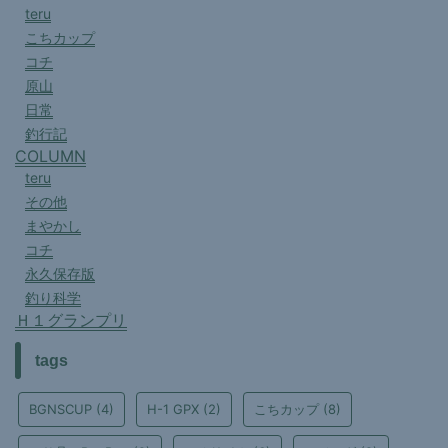
teru
こちカップ
コチ
原山
日常
釣行記
COLUMN
teru
その他
まやかし
コチ
永久保存版
釣り科学
Ｈ１グランプリ
tags
BGNSCUP
(4)
H-1 GPX
(2)
こちカップ
(8)