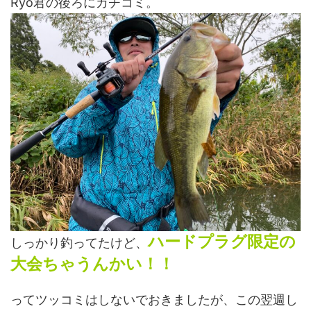
Ryo君の後ろにカチコミ。
ハードプラグ限定の
しっかり釣ってたけど、
大会ちゃうんかい！！
ってツッコミはしないでおきましたが、この翌週し