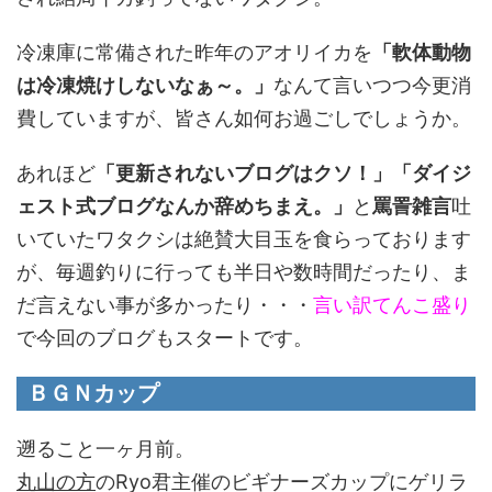
冷凍庫に常備された昨年のアオリイカを
「軟体動物
は冷凍焼けしないなぁ～。」
なんて言いつつ今更消
費していますが、皆さん如何お過ごしでしょうか。
あれほど
「更新されないブログはクソ！」「ダイジ
ェスト式ブログなんか辞めちまえ。」
と
罵詈雑言
吐
いていたワタクシは絶賛大目玉を食らっております
が、毎週釣りに行っても半日や数時間だったり、ま
だ言えない事が多かったり・・・
言い訳てんこ盛り
で今回のブログもスタートです。
ＢＧＮカップ
遡ること一ヶ月前。
丸山の方
のRyo君主催のビギナーズカップにゲリラ