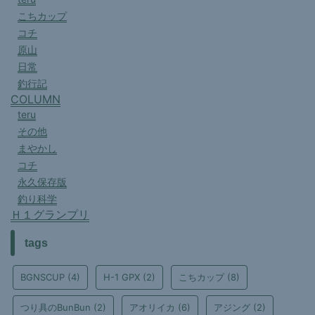
こちカップ
コチ
原山
日常
釣行記
COLUMN
teru
その他
まやかし
コチ
永久保存版
釣り科学
Ｈ１グランプリ
tags
BGNSCUP
(4)
H-1 GPX
(2)
こちカップ
(8)
つり具のBunBun
(2)
アオリイカ
(6)
アジング
(2)