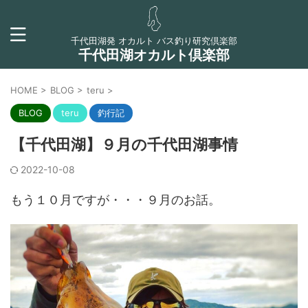
千代田湖発 オカルト バス釣り研究倶楽部
千代田湖オカルト倶楽部
HOME
>
BLOG
>
teru
>
BLOG
teru
釣行記
【千代田湖】９月の千代田湖事情
2022-10-08
もう１０月ですが・・・９月のお話。