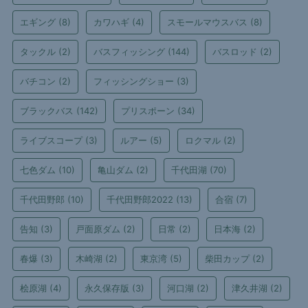
エギング
(8)
カワハギ
(4)
スモールマウスバス
(8)
タックル
(2)
バスフィッシング
(144)
バスロッド
(2)
バチコン
(2)
フィッシングショー
(3)
ブラックバス
(142)
プリスポーン
(34)
ライブスコープ
(3)
ルアー
(5)
ロクマル
(2)
七色ダム
(10)
亀山ダム
(2)
千代田湖
(70)
千代田野郎
(10)
千代田野郎2022
(13)
合宿
(7)
告知
(3)
戸面原ダム
(2)
日常
(2)
日本海
(2)
春爆
(3)
木崎湖
(2)
東京湾
(5)
柴田カップ
(2)
桧原湖
(4)
永久保存版
(3)
河口湖
(2)
津久井湖
(2)