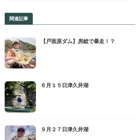
関連記事
【戸面原ダム】房総で暴走！？
６月１５日津久井湖
９月２７日津久井湖