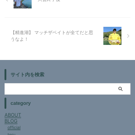
【精進湖】 マッチザベイトが全てだと思
うなよ！
サイト内を検索
category
ABOUT
BLOG
official
teru