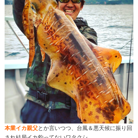
本業イカ親父
とか言いつつ、台風＆悪天候に振り回
され結局イカ釣ってないワタクシ。