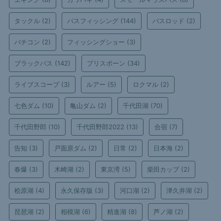
タックル
(2)
バスフィッシング
(144)
バスロッド
(2)
バチコン
(2)
フィッシングショー
(3)
ブラックバス
(142)
プリスポーン
(34)
ライブスコープ
(3)
ルアー
(5)
ロクマル
(2)
七色ダム
(10)
亀山ダム
(2)
千代田湖
(70)
千代田野郎
(10)
千代田野郎2022
(13)
合宿
(7)
告知
(3)
戸面原ダム
(2)
日常
(2)
日本海
(2)
春爆
(3)
木崎湖
(2)
東京湾
(5)
柴田カップ
(2)
桧原湖
(4)
永久保存版
(3)
河口湖
(2)
津久井湖
(2)
琵琶湖
(2)
相模湖
(6)
精進湖
(8)
芦ノ湖
(2)