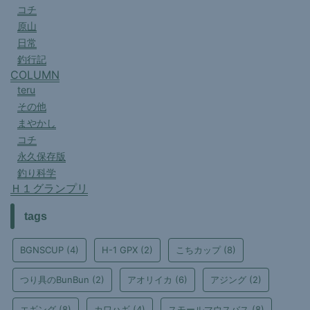
コチ
原山
日常
釣行記
COLUMN
teru
その他
まやかし
コチ
永久保存版
釣り科学
Ｈ１グランプリ
tags
BGNSCUP
(4)
H-1 GPX
(2)
こちカップ
(8)
つり具のBunBun
(2)
アオリイカ
(6)
アジング
(2)
エギング
(8)
カワハギ
(4)
スモールマウスバス
(8)