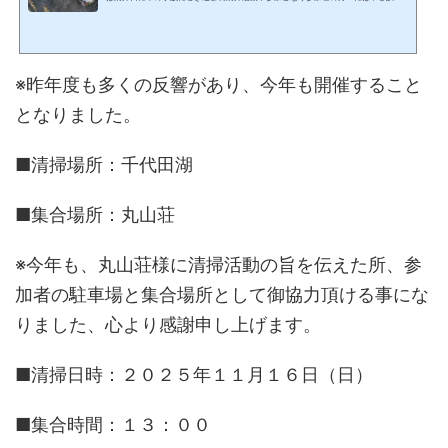
い気持ちです。では、話を戻し清掃内容は参加者の話を元に、またコチの思想を踏
まえ作成致します。１１月２４日に千代田湖清掃活動を１３名の参加者様達と実施
して頂きました、前述の通りコチ不参加の為当初の予定を変更Ａコース（青マーカ
ー部の岬エリア）は清掃は実施せず。Ｂコース（赤マーカー部の湖畔外周）のみの
※昨年度も多くの反響があり、今年も開催すること
実施とさせて頂きました。去年は千和横の草むらに大量の...
となりました。
■清掃場所：千代田湖
■集合場所：丸山荘
※今年も、丸山荘様に清掃活動の旨を伝えた所、参
加者の駐車場と集合場所として御協力頂ける事にな
りました、心より感謝申し上げます。
■清掃日時：２０２５年１１月１６日（日）
■集合時間：１３：００