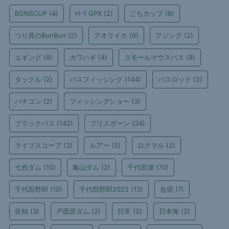
BGNSCUP
(4)
H-1 GPX
(2)
こちカップ
(8)
つり具のBunBun
(2)
アオリイカ
(6)
アジング
(2)
エギング
(8)
カワハギ
(4)
スモールマウスバス
(8)
タックル
(2)
バスフィッシング
(144)
バスロッド
(2)
バチコン
(2)
フィッシングショー
(3)
ブラックバス
(142)
プリスポーン
(34)
ライブスコープ
(3)
ルアー
(5)
ロクマル
(2)
七色ダム
(10)
亀山ダム
(2)
千代田湖
(70)
千代田野郎
(10)
千代田野郎2022
(13)
合宿
(7)
告知
(3)
戸面原ダム
(2)
日常
(2)
日本海
(2)