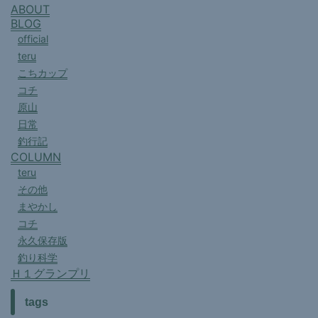
ABOUT
BLOG
official
teru
こちカップ
コチ
原山
日常
釣行記
COLUMN
teru
その他
まやかし
コチ
永久保存版
釣り科学
Ｈ１グランプリ
tags