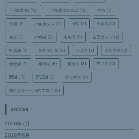
千代田野郎
(10)
千代田野郎2022
(13)
合宿
(7)
告知
(3)
戸面原ダム
(2)
日常
(2)
日本海
(2)
春爆
(3)
木崎湖
(2)
東京湾
(5)
柴田カップ
(2)
桧原湖
(4)
永久保存版
(3)
河口湖
(2)
津久井湖
(2)
琵琶湖
(2)
相模湖
(6)
精進湖
(8)
芦ノ湖
(2)
西湖
(15)
野尻湖
(2)
釣り科学
(4)
釣れなかった日のブログ
(6)
archive
2026年7月
2026年6月