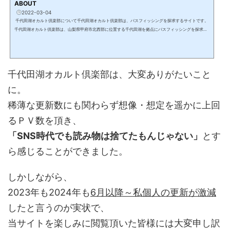
ABOUT
2022-03-04
千代田湖オカルト倶楽部について千代田湖オカルト倶楽部は、バスフィッシングを探求するサイトです。
千代田湖オカルト倶楽部は、山梨県甲府市北西部に位置する千代田湖を拠点にバスフィッシングを探求し
ています。2022年4月に本格的に活動をスタートしました。occult（オカルト）＝ 超自然現象・目にみえ
ないことオカルトなブラックバスの気持ちを考えすぎたローカルを拗らせた漢達の物語。その考え・思想
も、またオカルトである。私達の拗らせた釣りを少しでも多くの方々に楽しんで頂き、釣り好きの皆様に
はもっとディープな釣...
千代田湖オカルト倶楽部は、大変ありがたいこと
に。
稀薄な更新数にも関わらず想像・想定を遥かに上回
るＰＶ数を頂き、
「SNS時代でも読み物は捨てたもんじゃない」
とす
ら感じることができました。
しかしながら、
2023年も2024年も
6月以降～私個人の更新が激減
したと言うのが実状で、
当サイトを楽しみに閲覧頂いた皆様には大変申し訳