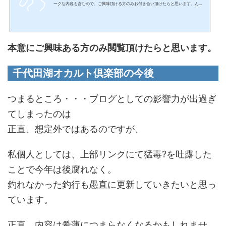
ークな内容も含むので、ご興味頂ける方のみお付き合い頂けたらと思います。ん
～。なんだろうなぁ～・・・。ネットワーク上にも言質を残すと言うのは、こんな
にもヒリヒリするのか・・・と。つい、言ってはいけない闇を出してしまいそう
で、言葉を選びながら悶々としていますが。この記事は、バスフィッシングに本気
で携わる１人のアングラーとして、「こんな意見もあるんだ。こんな奴もいるん
本意にご興味ある方のみ閲覧頂けたらと思います。
だ。」と、バス釣りが好きなこれからの若者にもリアルな所を知...
千代田湖オカルト倶楽部
の今後
つまるところ・・・ブログとしての影響力が出過ぎ
てしまったのは
正直、想定外ではあるのですが、
私個人としては、上部リンクにて猛毒?を吐露した
ことで今年は後腐れなく。
釣れなかった釣行も愚直に更新していきたいと思っ
ています。
正直、内容は希薄につまらなくなるかもしれませ