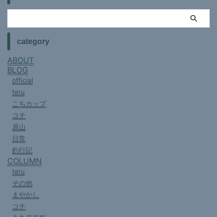
category
ABOUT
BLOG
official
teru
こちカップ
コチ
原山
日常
釣行記
COLUMN
teru
その他
まやかし
コチ