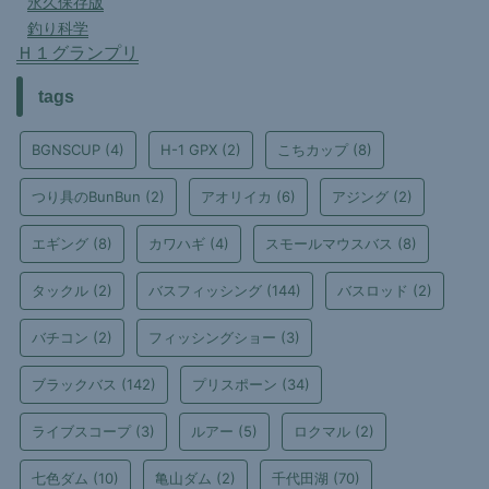
永久保存版
釣り科学
Ｈ１グランプリ
tags
BGNSCUP
(4)
H-1 GPX
(2)
こちカップ
(8)
つり具のBunBun
(2)
アオリイカ
(6)
アジング
(2)
エギング
(8)
カワハギ
(4)
スモールマウスバス
(8)
タックル
(2)
バスフィッシング
(144)
バスロッド
(2)
バチコン
(2)
フィッシングショー
(3)
ブラックバス
(142)
プリスポーン
(34)
ライブスコープ
(3)
ルアー
(5)
ロクマル
(2)
七色ダム
(10)
亀山ダム
(2)
千代田湖
(70)