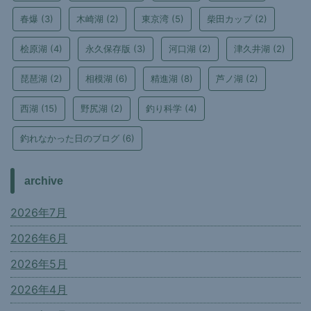
春爆
(3)
木崎湖
(2)
東京湾
(5)
柴田カップ
(2)
桧原湖
(4)
永久保存版
(3)
河口湖
(2)
津久井湖
(2)
琵琶湖
(2)
相模湖
(6)
精進湖
(8)
芦ノ湖
(2)
西湖
(15)
野尻湖
(2)
釣り科学
(4)
釣れなかった日のブログ
(6)
archive
2026年7月
2026年6月
2026年5月
2026年4月