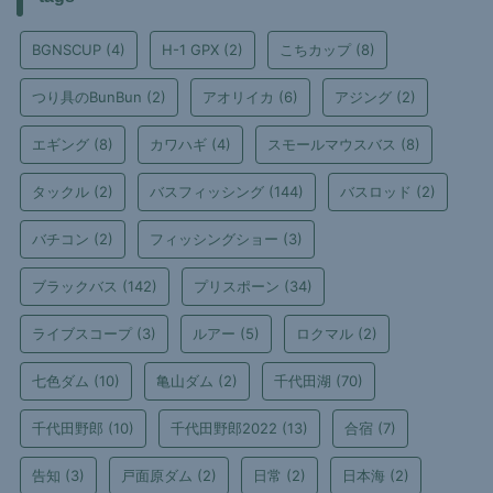
BGNSCUP
(4)
H-1 GPX
(2)
こちカップ
(8)
つり具のBunBun
(2)
アオリイカ
(6)
アジング
(2)
エギング
(8)
カワハギ
(4)
スモールマウスバス
(8)
タックル
(2)
バスフィッシング
(144)
バスロッド
(2)
バチコン
(2)
フィッシングショー
(3)
ブラックバス
(142)
プリスポーン
(34)
ライブスコープ
(3)
ルアー
(5)
ロクマル
(2)
七色ダム
(10)
亀山ダム
(2)
千代田湖
(70)
千代田野郎
(10)
千代田野郎2022
(13)
合宿
(7)
告知
(3)
戸面原ダム
(2)
日常
(2)
日本海
(2)