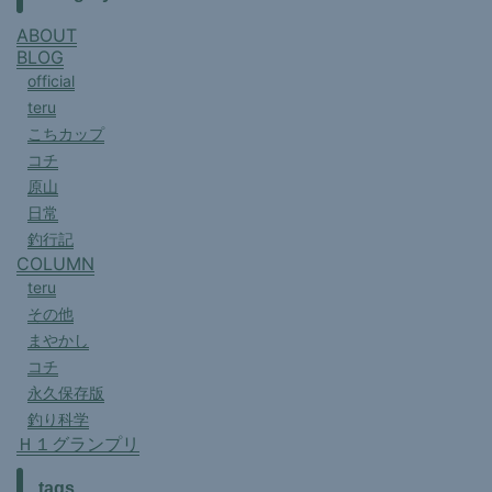
ABOUT
BLOG
official
teru
こちカップ
コチ
原山
日常
釣行記
COLUMN
teru
その他
まやかし
コチ
永久保存版
釣り科学
Ｈ１グランプリ
tags