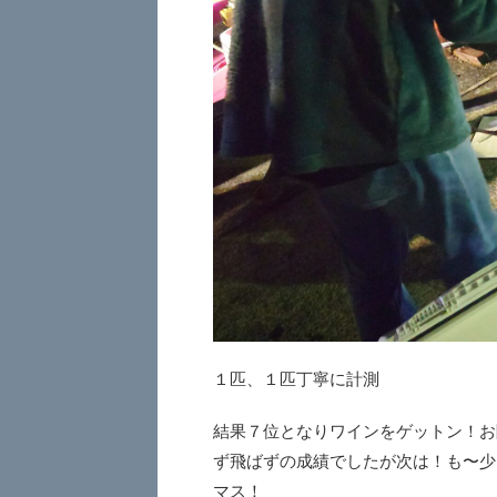
１匹、１匹丁寧に計測
結果７位となりワインをゲットン！お
ず飛ばずの成績でしたが次は！も〜少
マス！