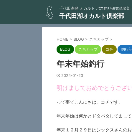
千代田湖発 オカルト バス釣り研究倶楽部
千代田湖オカルト倶楽部
HOME
>
BLOG
>
こちカップ
>
BLOG
こちカップ
コチ
釣行
年末年始釣行
2024-01-23
明けましておめでとうござ
って事でこんにちは、コチです。
年末年始は何かとドタバタしてまして
年末１２月２９日はシックスさんのお