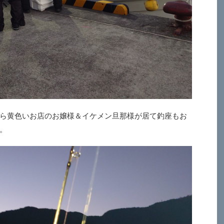
ら黄色いお店のお嬢様＆イケメン旦那様が居て釣座もお
。