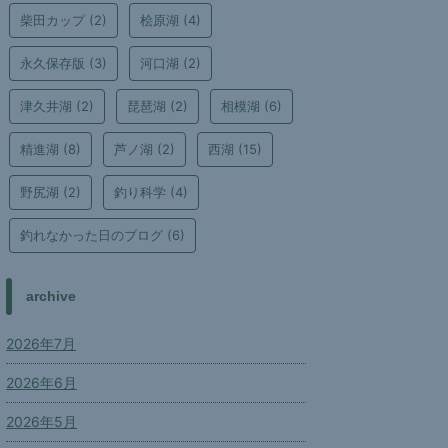
柴田カップ
(2)
桧原湖
(4)
永久保存版
(3)
河口湖
(2)
津久井湖
(2)
琵琶湖
(2)
相模湖
(6)
精進湖
(8)
芦ノ湖
(2)
西湖
(15)
野尻湖
(2)
釣り科学
(4)
釣れなかった日のブログ
(6)
archive
2026年7月
2026年6月
2026年5月