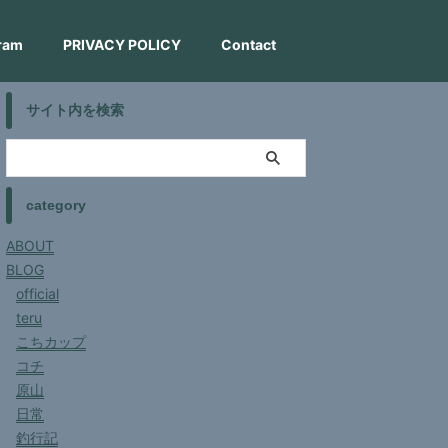
ram
PRIVACY POLICY
Contact
サイト内を検索
category
ABOUT
BLOG
official
teru
こちカップ
コチ
原山
日常
釣行記