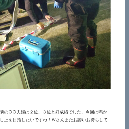
隣の○○夫婦は２位、３位と好成績でした、今回は鳴か
し上を目指したいですね！Ｗさんまたお誘いお待ちして