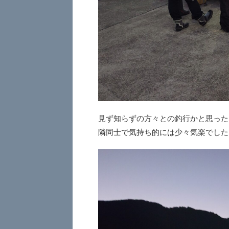
見ず知らずの方々との釣行かと思った
隣同士で気持ち的には少々気楽でした