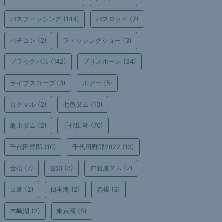
バスフィッシング
(144)
バスロッド
(2)
バチコン
(2)
フィッシングショー
(3)
ブラックバス
(142)
プリスポーン
(34)
ライブスコープ
(3)
ルアー
(5)
ロクマル
(2)
七色ダム
(10)
亀山ダム
(2)
千代田湖
(70)
千代田野郎
(10)
千代田野郎2022
(13)
合宿
(7)
告知
(3)
戸面原ダム
(2)
日常
(2)
日本海
(2)
春爆
(3)
木崎湖
(2)
東京湾
(5)