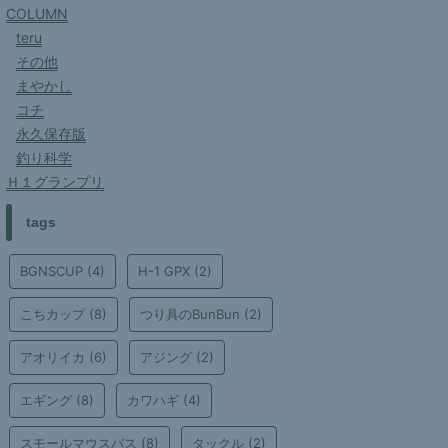
COLUMN
teru
その他
まやかし
コチ
永久保存版
釣り科学
Ｈ１グランプリ
tags
BGNSCUP
(4)
H-1 GPX
(2)
こちカップ
(8)
つり具のBunBun
(2)
アオリイカ
(6)
アジング
(2)
エギング
(8)
カワハギ
(4)
スモールマウスバス
(8)
タックル
(2)