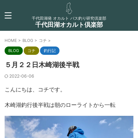
千代田湖発 オカルト バス釣り研究倶楽部
千代田湖オカルト倶楽部
HOME
>
BLOG
>
コチ
>
BLOG
コチ
釣行記
５月２２日木崎湖後半戦
2022-06-06
こんにちは、コチです。
木崎湖釣行後半戦は朝のローライトから一転