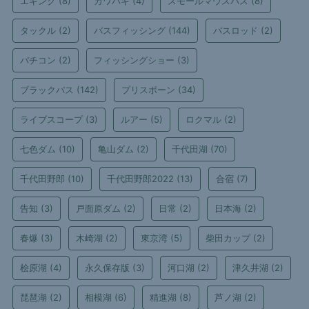
エギング
(8)
カワハギ
(4)
スモールマウスバス
(8)
タックル
(2)
バスフィッシング
(144)
バスロッド
(2)
バチコン
(2)
フィッシングショー
(3)
ブラックバス
(142)
プリスポーン
(34)
ライブスコープ
(3)
ルアー
(5)
ロクマル
(2)
七色ダム
(10)
亀山ダム
(2)
千代田湖
(70)
千代田野郎
(10)
千代田野郎2022
(13)
合宿
(7)
告知
(3)
戸面原ダム
(2)
日常
(2)
日本海
(2)
春爆
(3)
木崎湖
(2)
東京湾
(5)
柴田カップ
(2)
桧原湖
(4)
永久保存版
(3)
河口湖
(2)
津久井湖
(2)
琵琶湖
(2)
相模湖
(6)
精進湖
(8)
芦ノ湖
(2)