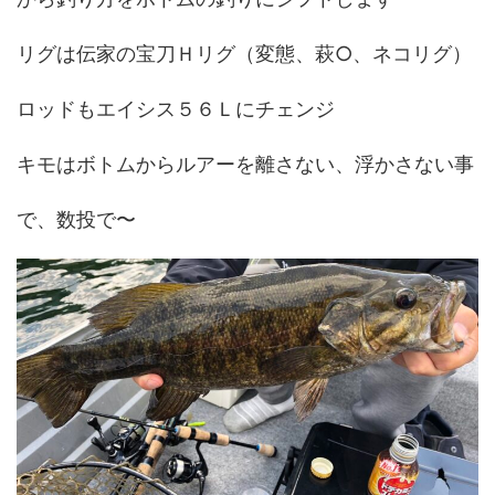
リグは伝家の宝刀Ｈリグ（変態、萩○、ネコリグ）
ロッドもエイシス５６Ｌにチェンジ
キモはボトムからルアーを離さない、浮かさない事
で、数投で〜