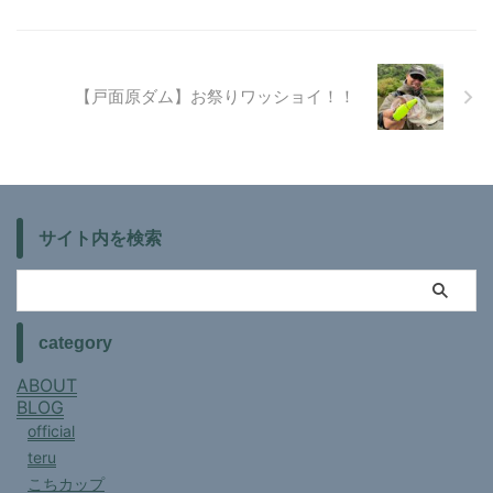
【戸面原ダム】お祭りワッショイ！！
サイト内を検索
category
ABOUT
BLOG
official
teru
こちカップ