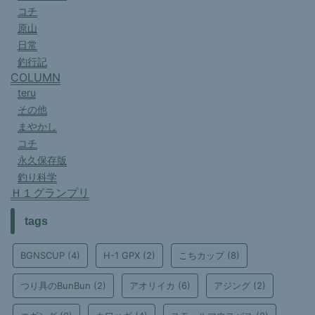
コチ
原山
日常
釣行記
COLUMN
teru
その他
まやかし
コチ
永久保存版
釣り科学
Ｈ１グランプリ
tags
BGNSCUP
(4)
H-1 GPX
(2)
こちカップ
(8)
つり具のBunBun
(2)
アオリイカ
(6)
アジング
(2)