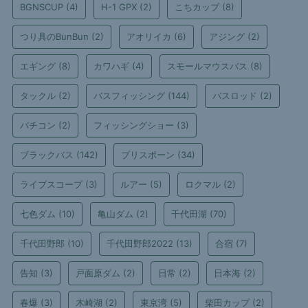
BGNSCUP
(4)
H-1 GPX
(2)
こちカップ
(8)
つり具のBunBun
(2)
アオリイカ
(6)
アジング
(2)
エギング
(8)
カワハギ
(4)
スモールマウスバス
(8)
タックル
(2)
バスフィッシング
(144)
バスロッド
(2)
バチコン
(2)
フィッシングショー
(3)
ブラックバス
(142)
プリスポーン
(34)
ライブスコープ
(3)
ルアー
(5)
ロクマル
(2)
七色ダム
(10)
亀山ダム
(2)
千代田湖
(70)
千代田野郎
(10)
千代田野郎2022
(13)
合宿
(7)
告知
(3)
戸面原ダム
(2)
日常
(2)
日本海
(2)
春爆
(3)
木崎湖
(2)
東京湾
(5)
柴田カップ
(2)