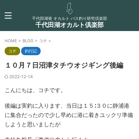
千代田湖発 オカルト バス釣り研究倶楽部
千代田湖オカルト倶楽部
HOME
>
BLOG
>
コチ
>
コチ
釣行記
１０月７日沼津タチウオジギング後編
2022-12-14
こんにちは、コチです。
後編は実釣に入ります、当日は１５∶３０に静浦港
に集合だったので少し早めに港に着きユックリ準備
しようと思いましたが