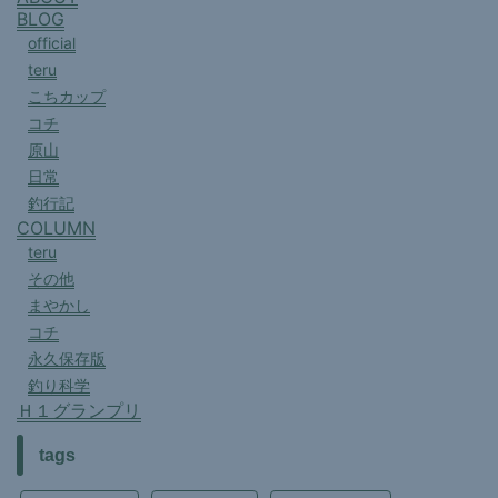
BLOG
official
teru
こちカップ
コチ
原山
日常
釣行記
COLUMN
teru
その他
まやかし
コチ
永久保存版
釣り科学
Ｈ１グランプリ
tags