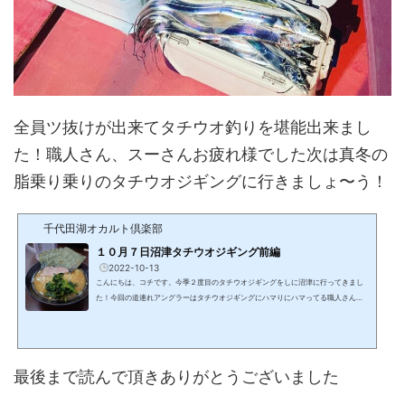
全員ツ抜けが出来てタチウオ釣りを堪能出来まし
た！職人さん、スーさんお疲れ様でした次は真冬の
脂乗り乗りのタチウオジギングに行きましょ〜う！
千代田湖オカルト倶楽部
１０月７日沼津タチウオジギング前編
2022-10-13
こんにちは、コチです。今季２度目のタチウオジギングをしに沼津に行ってきまし
た！今回の道連れアングラーはタチウオジギングにハマりにハマってる職人さんと
海釣り育ちのスーさん達とのタチウオハントです！少し話は逸れますが昼飯を食べ
ずに甲府を出たので少し遅めの昼飯を沼津で取ります釣行前に下調べしていたら今
年６月にオープンした家系ラーメンのお店塚田家さんが気になり半ば強引に道連れ
メンバーを説得して入店！酢、生姜、ニンニク、豆板醤…家系に相性抜群な調味料
最後まで読んで頂きありがとうございました
が勢揃いで何とライスが無料でおかわり自由、大食漢の多い...