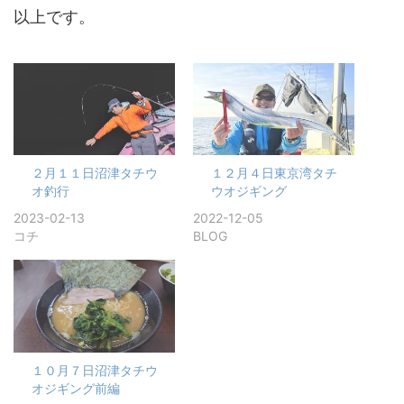
以上です。
２月１１日沼津タチウ
１２月４日東京湾タチ
オ釣行
ウオジギング
2023-02-13
2022-12-05
コチ
BLOG
１０月７日沼津タチウ
オジギング前編