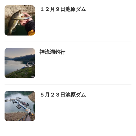
１２月９日池原ダム
神流湖釣行
５月２３日池原ダム