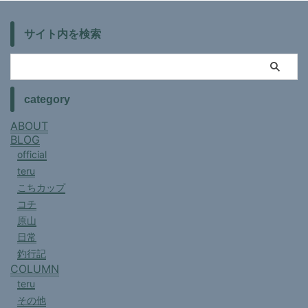
サイト内を検索
category
ABOUT
BLOG
official
teru
こちカップ
コチ
原山
日常
釣行記
COLUMN
teru
その他