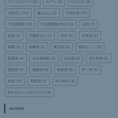
ライブスコープ
(3)
ルアー
(5)
ロクマル
(2)
七色ダム
(10)
亀山ダム
(2)
千代田湖
(70)
千代田野郎
(10)
千代田野郎2022
(13)
合宿
(7)
告知
(3)
戸面原ダム
(2)
日常
(2)
日本海
(2)
春爆
(3)
木崎湖
(2)
東京湾
(5)
柴田カップ
(2)
桧原湖
(4)
永久保存版
(3)
河口湖
(2)
津久井湖
(2)
琵琶湖
(2)
相模湖
(6)
精進湖
(8)
芦ノ湖
(2)
西湖
(15)
野尻湖
(2)
釣り科学
(4)
釣れなかった日のブログ
(6)
archive