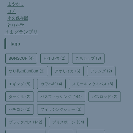
まやかし
コチ
永久保存版
釣り科学
Ｈ１グランプリ
tags
BGNSCUP
(4)
H-1 GPX
(2)
こちカップ
(8)
つり具のBunBun
(2)
アオリイカ
(6)
アジング
(2)
エギング
(8)
カワハギ
(4)
スモールマウスバス
(8)
タックル
(2)
バスフィッシング
(144)
バスロッド
(2)
バチコン
(2)
フィッシングショー
(3)
ブラックバス
(142)
プリスポーン
(34)