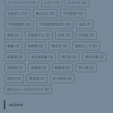
ライブスコープ
(3)
ルアー
(5)
ロクマル
(2)
七色ダム
(10)
亀山ダム
(2)
千代田湖
(70)
千代田野郎
(10)
千代田野郎2022
(13)
合宿
(7)
告知
(3)
戸面原ダム
(2)
日常
(2)
日本海
(2)
春爆
(3)
木崎湖
(2)
東京湾
(5)
柴田カップ
(2)
桧原湖
(4)
永久保存版
(3)
河口湖
(2)
津久井湖
(2)
琵琶湖
(2)
相模湖
(6)
精進湖
(8)
芦ノ湖
(2)
西湖
(15)
野尻湖
(2)
釣り科学
(4)
釣れなかった日のブログ
(6)
archive