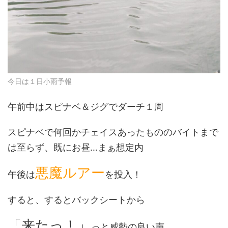
今日は１日小雨予報
午前中はスピナベ＆ジグでダーチ１周
スピナベで何回かチェイスあったもののバイトまで
は至らず、既にお昼…まぁ想定内
悪魔ルアー
午後は
を投入！
すると、するとバックシートから
「来たっ！」
っと威勢の良い声