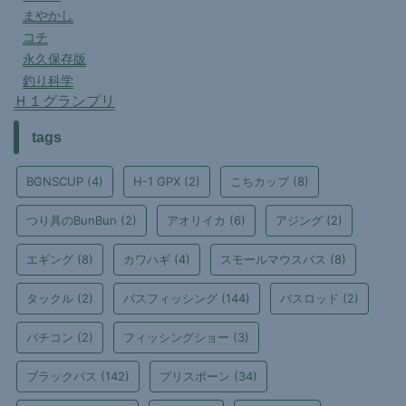
まやかし
コチ
永久保存版
釣り科学
Ｈ１グランプリ
tags
BGNSCUP
(4)
H-1 GPX
(2)
こちカップ
(8)
つり具のBunBun
(2)
アオリイカ
(6)
アジング
(2)
エギング
(8)
カワハギ
(4)
スモールマウスバス
(8)
タックル
(2)
バスフィッシング
(144)
バスロッド
(2)
バチコン
(2)
フィッシングショー
(3)
ブラックバス
(142)
プリスポーン
(34)