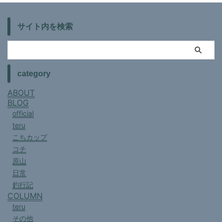
サイト内を検索
category
ABOUT
BLOG
official
teru
こちカップ
コチ
原山
日常
釣行記
COLUMN
teru
その他