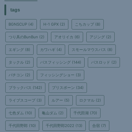
tags
BGNSCUP
(4)
H-1 GPX
(2)
こちカップ
(8)
つり具のBunBun
(2)
アオリイカ
(6)
アジング
(2)
エギング
(8)
カワハギ
(4)
スモールマウスバス
(8)
タックル
(2)
バスフィッシング
(144)
バスロッド
(2)
バチコン
(2)
フィッシングショー
(3)
ブラックバス
(142)
プリスポーン
(34)
ライブスコープ
(3)
ルアー
(5)
ロクマル
(2)
七色ダム
(10)
亀山ダム
(2)
千代田湖
(70)
千代田野郎
(10)
千代田野郎2022
(13)
合宿
(7)