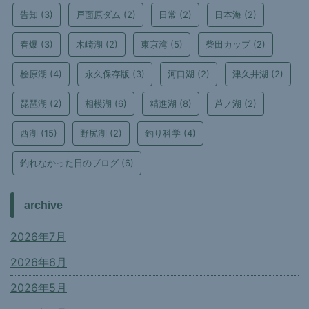
告知
(3)
戸面原ダム
(2)
日常
(2)
日本海
(2)
春爆
(3)
木崎湖
(2)
東京湾
(5)
柴田カップ
(2)
桧原湖
(4)
永久保存版
(3)
河口湖
(2)
津久井湖
(2)
琵琶湖
(2)
相模湖
(6)
精進湖
(8)
芦ノ湖
(2)
西湖
(15)
野尻湖
(2)
釣り科学
(4)
釣れなかった日のブログ
(6)
archive
2026年7月
2026年6月
2026年5月