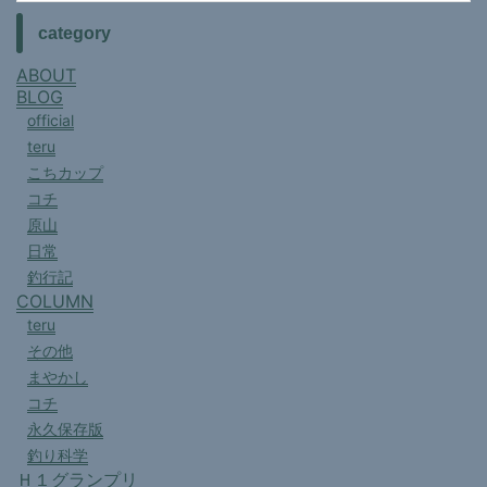
category
ABOUT
BLOG
official
teru
こちカップ
コチ
原山
日常
釣行記
COLUMN
teru
その他
まやかし
コチ
永久保存版
釣り科学
Ｈ１グランプリ