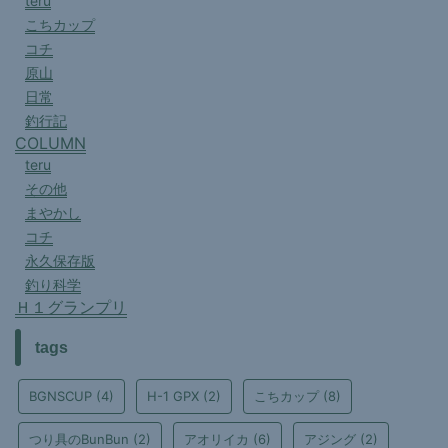
teru
こちカップ
コチ
原山
日常
釣行記
COLUMN
teru
その他
まやかし
コチ
永久保存版
釣り科学
Ｈ１グランプリ
tags
BGNSCUP
(4)
H-1 GPX
(2)
こちカップ
(8)
つり具のBunBun
(2)
アオリイカ
(6)
アジング
(2)