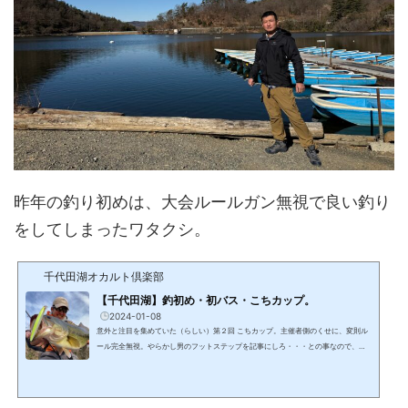
昨年の釣り初めは、大会ルールガン無視で良い釣り
をしてしまったワタクシ。
千代田湖オカルト倶楽部
【千代田湖】釣初め・初バス・こちカップ。
2024-01-08
意外と注目を集めていた（らしい）第２回 こちカップ。主催者側のくせに、変則ル
ール完全無視。やらかし男のフットステップを記事にしろ・・・との事なので、簡
単ですが、当日の様子をツラツラと語らいたいと思います。/Data/場所：千代田湖
日付：2024/1/3天候：曇/晴風速：不明潮汐：小潮水温：5.8℃ ５デコな釣り納め当
初「こちカップには出ない」と豪語し、運営側に回る事に徹していたワタクシ。今
年は、釣り納め?で５回連続の完全おデコを決め込んでおり、釣り方や釣れる魚体の