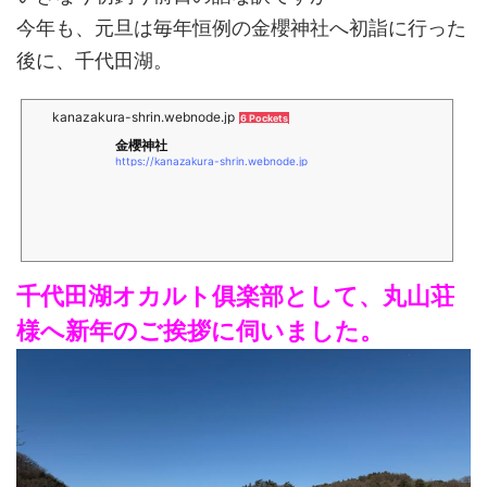
今年も、元旦は毎年恒例の金櫻神社へ初詣に行った
後に、千代田湖。
kanazakura-shrin.webnode.jp
6 Pockets
金櫻神社
https://kanazakura-shrin.webnode.jp
千代田湖オカルト俱楽部として、丸山荘
様へ新年のご挨拶に伺いました。