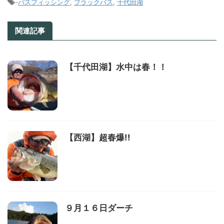
-
バスフィッシング
,
ブラックバス
,
千代田湖
関連記事
【千代田湖】水中は春！！
【西湖】超春爆!!
９月１６日ダーチ