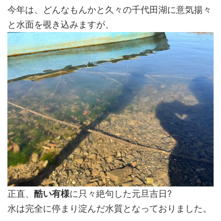
今年は、どんなもんかと久々の千代田湖に意気揚々
コンディションに拘ってしまった。とか、ルアーテ...
と水面を覗き込みますが、
正直、
酷い有様
に只々絶句した元旦吉日?
水は完全に停まり淀んだ水質となっておりました。