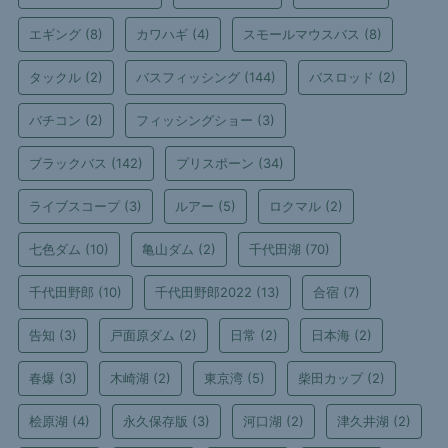
エギング
(8)
カワハギ
(4)
スモールマウスバス
(8)
タックル
(2)
バスフィッシング
(144)
バスロッド
(2)
バチコン
(2)
フィッシングショー
(3)
ブラックバス
(142)
プリスポーン
(34)
ライブスコープ
(3)
ルアー
(5)
ロクマル
(2)
七色ダム
(10)
亀山ダム
(2)
千代田湖
(70)
千代田野郎
(10)
千代田野郎2022
(13)
合宿
(7)
告知
(3)
戸面原ダム
(2)
日常
(2)
日本海
(2)
春爆
(3)
木崎湖
(2)
東京湾
(5)
柴田カップ
(2)
桧原湖
(4)
永久保存版
(3)
河口湖
(2)
津久井湖
(2)