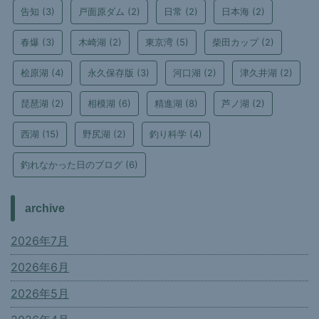
告知
(3)
戸面原ダム
(2)
日常
(2)
日本海
(2)
春爆
(3)
木崎湖
(2)
東京湾
(5)
柴田カップ
(2)
桧原湖
(4)
永久保存版
(3)
河口湖
(2)
津久井湖
(2)
琵琶湖
(2)
相模湖
(6)
精進湖
(8)
芦ノ湖
(2)
西湖
(15)
野尻湖
(2)
釣り科学
(4)
釣れなかった日のブログ
(6)
archive
2026年7月
2026年6月
2026年5月