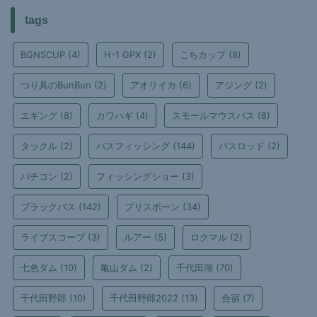
tags
BGNSCUP
(4)
H-1 GPX
(2)
こちカップ
(8)
つり具のBunBun
(2)
アオリイカ
(6)
アジング
(2)
エギング
(8)
カワハギ
(4)
スモールマウスバス
(8)
タックル
(2)
バスフィッシング
(144)
バスロッド
(2)
バチコン
(2)
フィッシングショー
(3)
ブラックバス
(142)
プリスポーン
(34)
ライブスコープ
(3)
ルアー
(5)
ロクマル
(2)
七色ダム
(10)
亀山ダム
(2)
千代田湖
(70)
千代田野郎
(10)
千代田野郎2022
(13)
合宿
(7)