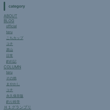
category
ABOUT
BLOG
official
teru
こちカップ
コチ
原山
日常
釣行記
COLUMN
teru
その他
まやかし
コチ
永久保存版
釣り科学
Ｈ１グランプリ