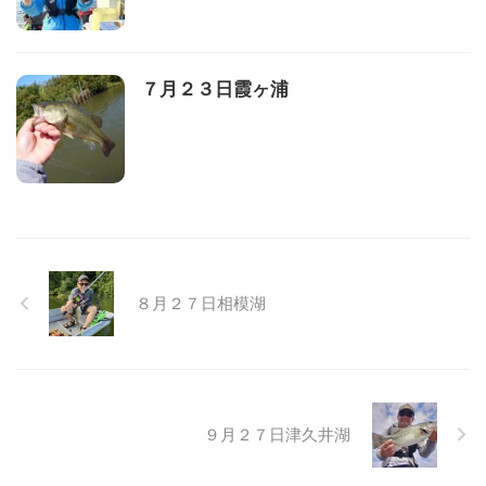
７月２３日霞ヶ浦
８月２７日相模湖
９月２７日津久井湖