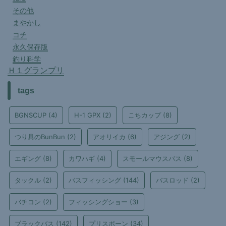
その他
まやかし
コチ
永久保存版
釣り科学
Ｈ１グランプリ
tags
BGNSCUP
(4)
H-1 GPX
(2)
こちカップ
(8)
つり具のBunBun
(2)
アオリイカ
(6)
アジング
(2)
エギング
(8)
カワハギ
(4)
スモールマウスバス
(8)
タックル
(2)
バスフィッシング
(144)
バスロッド
(2)
バチコン
(2)
フィッシングショー
(3)
ブラックバス
(142)
プリスポーン
(34)