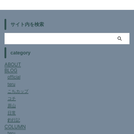
サイト内を検索
category
ABOUT
BLOG
official
teru
こちカップ
コチ
原山
日常
釣行記
COLUMN
teru