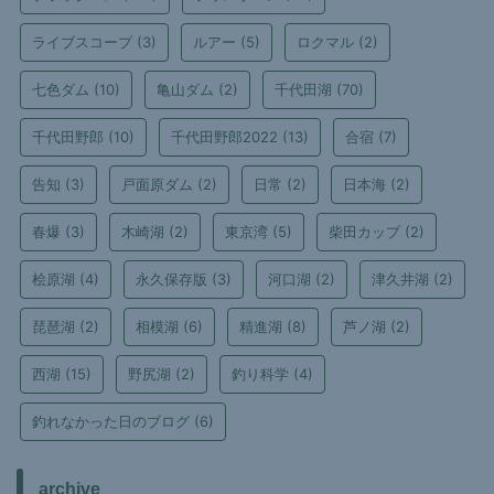
ライブスコープ
(3)
ルアー
(5)
ロクマル
(2)
七色ダム
(10)
亀山ダム
(2)
千代田湖
(70)
千代田野郎
(10)
千代田野郎2022
(13)
合宿
(7)
告知
(3)
戸面原ダム
(2)
日常
(2)
日本海
(2)
春爆
(3)
木崎湖
(2)
東京湾
(5)
柴田カップ
(2)
桧原湖
(4)
永久保存版
(3)
河口湖
(2)
津久井湖
(2)
琵琶湖
(2)
相模湖
(6)
精進湖
(8)
芦ノ湖
(2)
西湖
(15)
野尻湖
(2)
釣り科学
(4)
釣れなかった日のブログ
(6)
archive