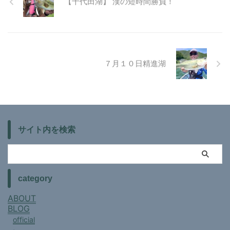
【千代田湖】 漢の短時間勝負！
７月１０日精進湖
サイト内を検索
category
ABOUT
BLOG
official