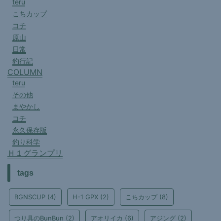
teru
こちカップ
コチ
原山
日常
釣行記
COLUMN
teru
その他
まやかし
コチ
永久保存版
釣り科学
Ｈ１グランプリ
tags
BGNSCUP
(4)
H-1 GPX
(2)
こちカップ
(8)
つり具のBunBun
(2)
アオリイカ
(6)
アジング
(2)