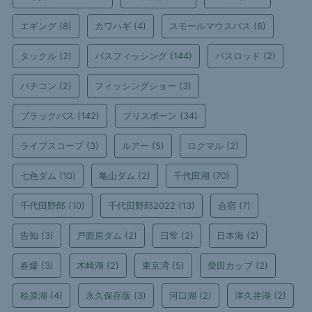
エギング
(8)
カワハギ
(4)
スモールマウスバス
(8)
タックル
(2)
バスフィッシング
(144)
バスロッド
(2)
バチコン
(2)
フィッシングショー
(3)
ブラックバス
(142)
プリスポーン
(34)
ライブスコープ
(3)
ルアー
(5)
ロクマル
(2)
七色ダム
(10)
亀山ダム
(2)
千代田湖
(70)
千代田野郎
(10)
千代田野郎2022
(13)
合宿
(7)
告知
(3)
戸面原ダム
(2)
日常
(2)
日本海
(2)
春爆
(3)
木崎湖
(2)
東京湾
(5)
柴田カップ
(2)
桧原湖
(4)
永久保存版
(3)
河口湖
(2)
津久井湖
(2)