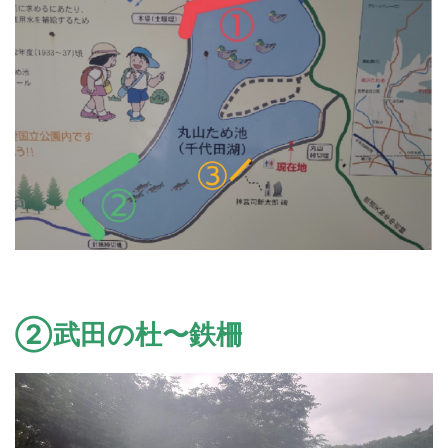
②武田の杜〜鉄柵